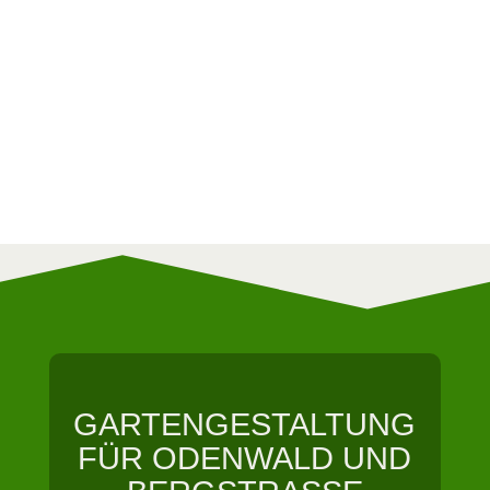
Modautal
Michelstadt
Messel
Münster
Mühltal
Mörlenbach
Ober-Ramstadt
Otzberg
Reichelsheim
Roßdorf
Rimbach
Reinheim
GARTENGESTALTUNG
FÜR ODENWALD UND